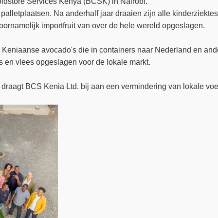
ldstore Services Kenya (BCSK) in Nairobi.
palletplaatsen. Na anderhalf jaar draaien zijn alle kinderziektes 
voornamelijk importfruit van over de hele wereld opgeslagen.
e Keniaanse avocado's die in containers naar Nederland en a
s en vlees opgeslagen voor de lokale markt.
s draagt BCS Kenia Ltd. bij aan een vermindering van lokale voe