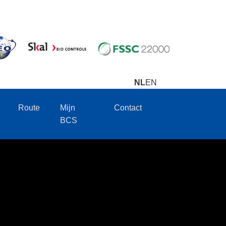
NL
EN
Route
Mijn
Contact
BCS