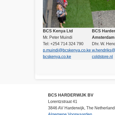
BCS Kenya Ltd
BCS Harder
Mr. Peter Muindi
Amsterdam
Tel: +254 714 324 790
Dhr. W. Hend
p.muindi@bcskenya.co.ke
w.hendriks@
bcskenya.co.ke
coldstore.nl
BCS HARDERWIJK BV
Lorentzstraat 41
3846 AV Harderwijk, The Netherland
Algemene Voorwaarden