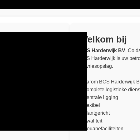
Welkom bij
BCS Harderwijk BV
, Cold
BCS Harderwijk is uw betro
en vriesopslag.
Waarom BCS Harderwijk B
complete logistieke diens
centrale ligging
flexibel
klantgericht
kwaliteit
douanefaciliteiten